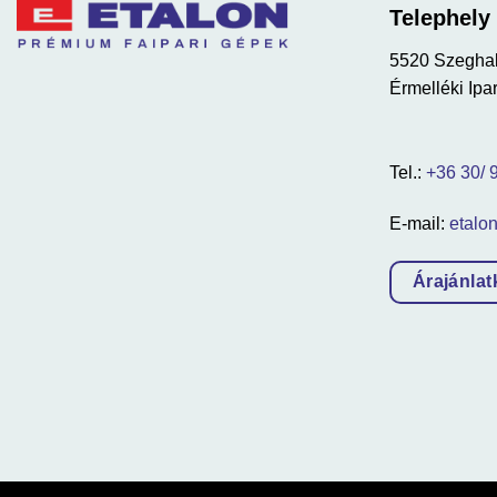
Telephely
5520 Szegha
Érmelléki Ipar
Tel.:
+36 30/ 
E-mail:
etalo
Árajánlat