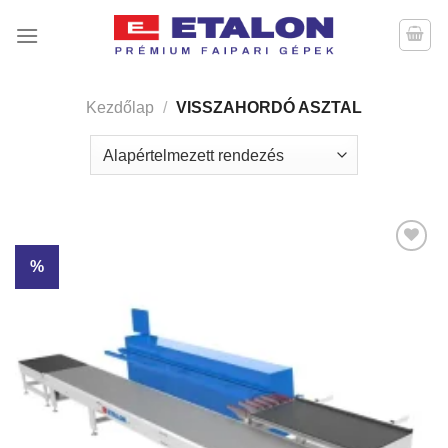
Skip
to
content
Kezdőlap
/
VISSZAHORDÓ ASZTAL
%
Kedvencekhez