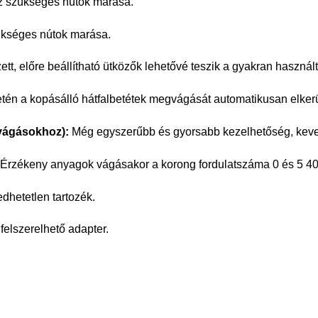
z szükséges nútok marása.
ükséges nútok marása.
t, előre beállítható ütközők lehetővé teszik a gyakran használt
tén a kopásálló hátfalbetétek megvágását automatikusan elkerü
 vágásokhoz):
Még egyszerűbb és gyorsabb kezelhetőség, kev
Érzékeny anyagok vágásakor a korong fordulatszáma 0 és 5 400 
dhetetlen tartozék.
elszerelhető adapter.