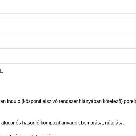
L
san induló (központi elszívó rendszer hiányában kötelező) pore
alucor és hasonló kompozit anyagok bemarása, nútolása.