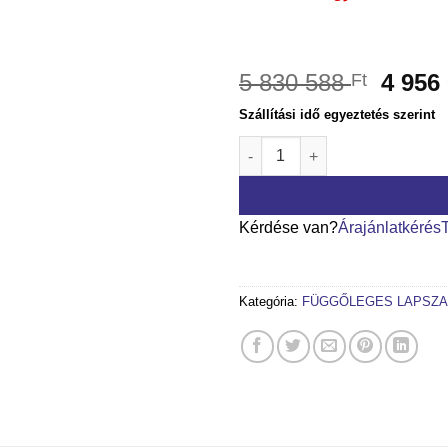
5 830 588
4 956
Ft
Szállítási idő egyeztetés szerint
ETALON Basic függőleges la
Kérdése van?
Árajánlatkérés
Kategória:
FÜGGŐLEGES LAPSZ