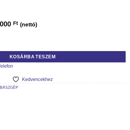
 000
Ft
(nettó)
pszabászgép mennyiség
KOSÁRBA TESZEM
Telefon
Kedvencekhez
ABÁSZGÉP