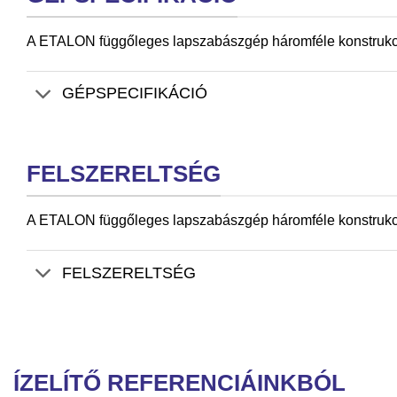
A ETALON függőleges lapszabászgép háromféle konstrukciób
GÉPSPECIFIKÁCIÓ
FELSZERELTSÉG
A ETALON függőleges lapszabászgép háromféle konstrukciób
FELSZERELTSÉG
ÍZELÍTŐ REFERENCIÁINKBÓL