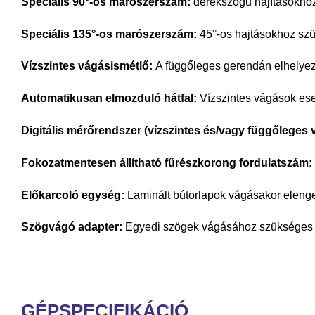
Speciális 90°-os marószerszám:
derékszögű hajításokho
Speciális 135°-os marószerszám:
45°-os hajtásokhoz sz
Vízszintes vágásismétlő:
A függőleges gerendán elhelyezet
Automatikusan elmozduló hátfal:
Vízszintes vágások ese
Digitális mérőrendszer (vízszintes és/vagy függőleges
Fokozatmentesen állítható fűrészkorong fordulatszám:
Előkarcoló egység:
Laminált bútorlapok vágásakor elenge
Szögvágó adapter:
Egyedi szögek vágásához szükséges f
GÉPSPECIFIKÁCIÓ