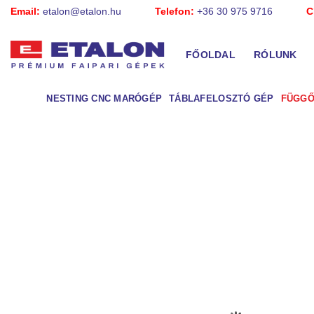
Skip
Email:
etalon@etalon.hu
Telefon:
+36 30 975 9716
C
to
content
FŐOLDAL
RÓLUNK
NESTING CNC MARÓGÉP
TÁBLAFELOSZTÓ GÉP
FÜGGŐ