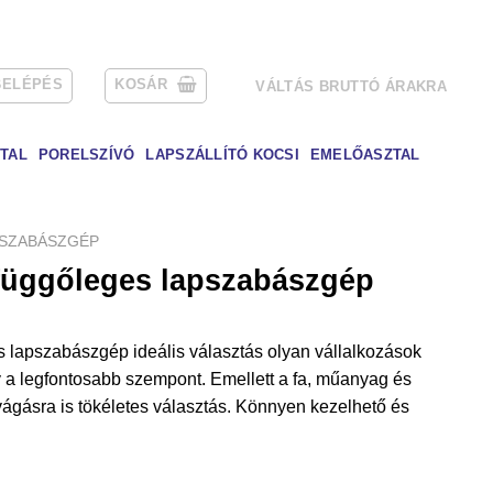
BELÉPÉS
KOSÁR
VÁLTÁS BRUTTÓ ÁRAKRA
TAL
PORELSZÍVÓ
LAPSZÁLLÍTÓ KOCSI
EMELŐASZTAL
SZABÁSZGÉP
üggőleges lapszabászgép
lapszabászgép ideális választás olyan vállalkozások
y a legfontosabb szempont. Emellett a fa, műanyag és
vágásra is tökéletes választás. Könnyen kezelhető és