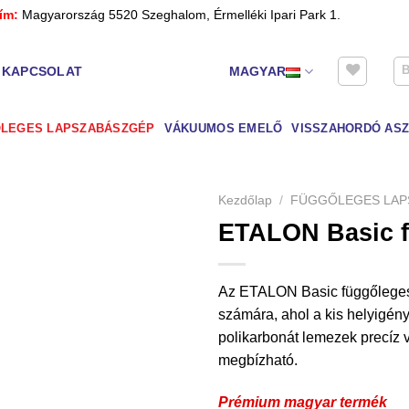
ím:
Magyarország 5520 Szeghalom, Érmelléki Ipari Park 1.
KAPCSOLAT
MAGYAR
LEGES LAPSZABÁSZGÉP
VÁKUUMOS EMELŐ
VISSZAHORDÓ ASZ
Kezdőlap
/
FÜGGŐLEGES LAP
ETALON Basic f
Az ETALON Basic függőleges 
számára, ahol a kis helyigén
polikarbonát lemezek precíz 
megbízható.
Prémium magyar termék