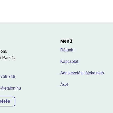
Menü
Rólunk
lom,
i Park 1.
Kapcsolat
Adatkezelési tájékoztató
9759 716
Ászf
n@etalon.hu
kérés