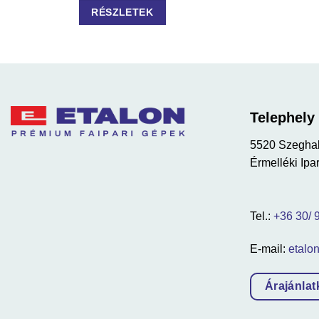
RÉSZLETEK
Telephely
5520 Szegha
Érmelléki Ipar
Tel.:
+36 30/ 
E-mail:
etalo
Árajánlat