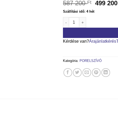
587 200
499 20
Ft
Szállítási idő: 4 hét
ETALON Tornado porelszívó m
Kérdése van?
Árajánlatkérés
Kategória:
PORELSZÍVÓ