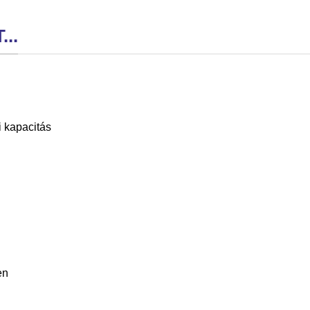
..
i kapacitás
en