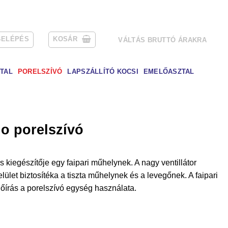
BELÉPÉS
KOSÁR
VÁLTÁS BRUTTÓ ÁRAKRA
TAL
PORELSZÍVÓ
LAPSZÁLLÍTÓ KOCSI
EMELŐASZTAL
 porelszívó
kiegészítője egy faipari műhelynek. A nagy ventillátor
lület biztosítéka a tiszta műhelynek és a levegőnek. A faipari
írás a porelszívó egység használata.