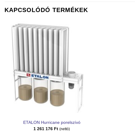
KAPCSOLÓDÓ TERMÉKEK
Kedvencekhez
ETALON Hurricane porelszívó
1 261 176
Ft
(nettó)