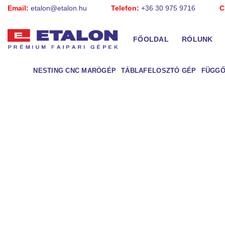
Skip
Email:
etalon@etalon.hu
Telefon:
+36 30 975 9716
C
to
content
FŐOLDAL
RÓLUNK
NESTING CNC MARÓGÉP
TÁBLAFELOSZTÓ GÉP
FÜGGŐ