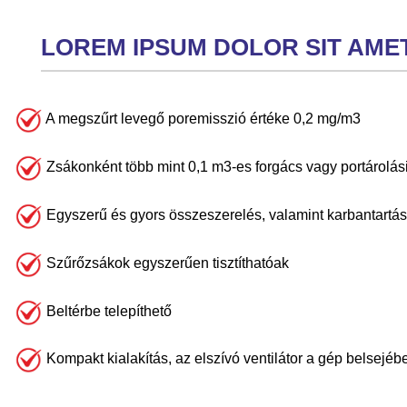
LOREM IPSUM DOLOR SIT AMET.
A megszűrt levegő poremisszió értéke 0,2 mg/m3
Zsákonként több mint 0,1 m3-es forgács vagy portárolás
Egyszerű és gyors összeszerelés, valamint karbantartás
Szűrőzsákok egyszerűen tisztíthatóak
Beltérbe telepíthető
Kompakt kialakítás, az elszívó ventilátor a gép belsejéb