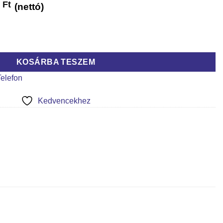
0
Ft
(nettó)
ennyiség
KOSÁRBA TESZEM
Telefon
Kedvencekhez