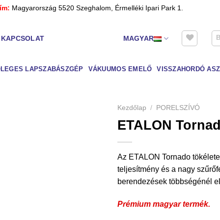
ím:
Magyarország 5520 Szeghalom, Érmelléki Ipari Park 1.
KAPCSOLAT
MAGYAR
LEGES LAPSZABÁSZGÉP
VÁKUUMOS EMELŐ
VISSZAHORDÓ ASZ
Kezdőlap
/
PORELSZÍVÓ
ETALON Tornado
Az ETALON Tornado tökéletes 
teljesítmény és a nagy szűrőfe
berendezések többségénél elő
Prémium magyar termék.