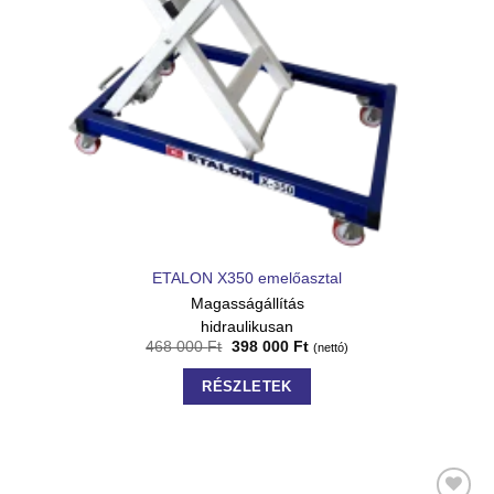
ETALON X350 emelőasztal
Magasságállítás
hidraulikusan
468 000
Ft
398 000
Ft
(nettó)
RÉSZLETEK