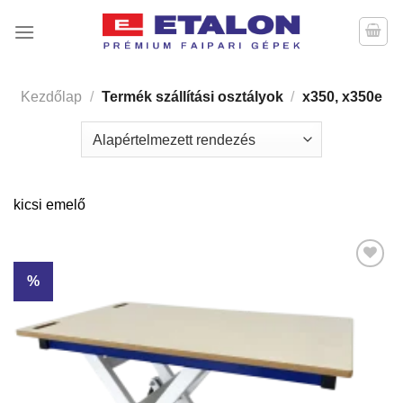
Skip
to
content
Kezdőlap
/
Termék szállítási osztályok
/
x350, x350e
kicsi emelő
%
Kedvencekhez