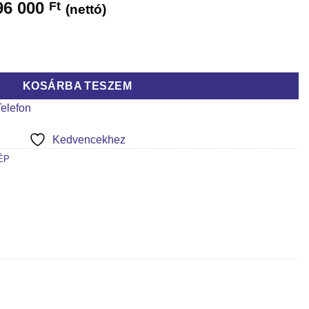
96 000
Ft
(nettó)
 21.28 mennyiség
KOSÁRBA TESZEM
Telefon
Kedvencekhez
ÉP