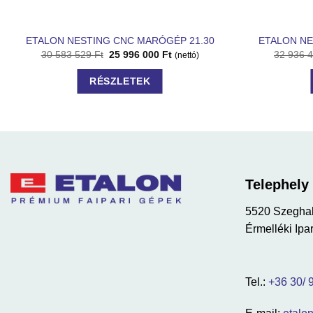
ETALON NESTING CNC MARÓGÉP 21.30
ETALON NE
30 583 529
Ft
25 996 000
Ft
32 936 
(nettó)
RÉSZLETEK
Telephely
5520 Szegha
Érmelléki Ipar
Tel.:
+36 30/ 