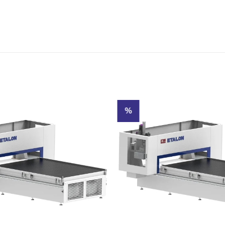
%
Kedvencekhez