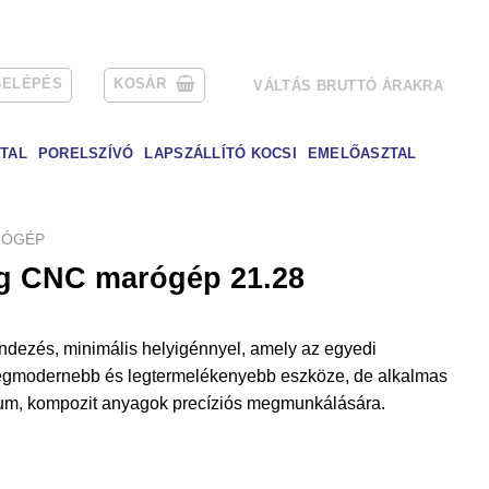
BELÉPÉS
KOSÁR
VÁLTÁS BRUTTÓ ÁRAKRA
TAL
PORELSZÍVÓ
LAPSZÁLLÍTÓ KOCSI
EMELŐASZTAL
RÓGÉP
g CNC marógép 21.28
endezés, minimális helyigénnyel, amely az egyedi
 legmodernebb és legtermelékenyebb eszköze, de alkalmas
ium, kompozit anyagok precíziós megmunkálására.