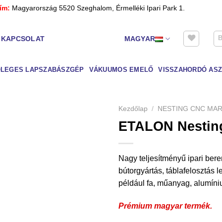
ím:
Magyarország 5520 Szeghalom, Érmelléki Ipari Park 1.
KAPCSOLAT
MAGYAR
LEGES LAPSZABÁSZGÉP
VÁKUUMOS EMELŐ
VISSZAHORDÓ ASZ
Kezdőlap
/
NESTING CNC MA
ETALON Nestin
Nagy teljesítményű ipari ber
bútorgyártás, táblafelosztás
például fa, műanyag, alumín
Prémium magyar termék.