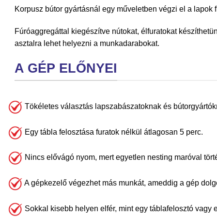
Korpusz bútor gyártásnál egy műveletben végzi el a lapok f
Fúróaggregáttal kiegészítve nútokat, élfuratokat készíthet
asztalra lehet helyezni a munkadarabokat.
A GÉP ELŐNYEI
Tökéletes választás lapszabászatoknak és bútorgyártók
Egy tábla felosztása furatok nélkül átlagosan 5 perc.
Nincs elővágó nyom, mert egyetlen nesting maróval tört
A gépkezelő végezhet más munkát, ameddig a gép dolgoz
Sokkal kisebb helyen elfér, mint egy táblafelosztó vagy 