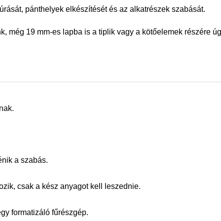
úrását, pánthelyek elkészítését és az alkatrészek szabását.
ünk, még 19 mm-es lapba is a tiplik vagy a kötőelemek részére 
nak.
énik a szabás.
ik, csak a kész anyagot kell leszednie.
egy formatizáló fűrészgép.