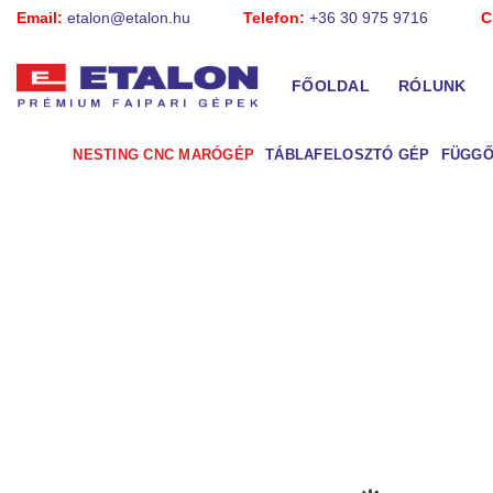
Skip
Email:
etalon@etalon.hu
Telefon:
+36 30 975 9716
C
to
content
FŐOLDAL
RÓLUNK
NESTING CNC MARÓGÉP
TÁBLAFELOSZTÓ GÉP
FÜGGŐ