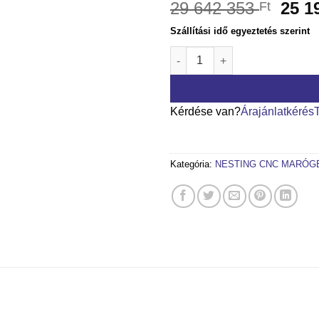
29 642 353
25 1
Ft
Szállítási idő egyeztetés szerint
ETALON Nesting CNC marógép
Kérdése van?
Árajánlatkérés
Kategória:
NESTING CNC MARÓG