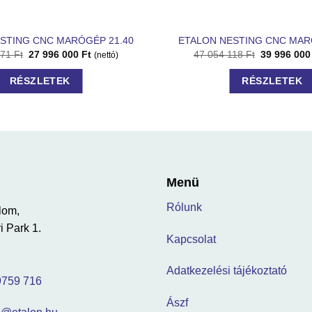
STING CNC MARÓGÉP 21.40
ETALON NESTING CNC MAR
471
Ft
27 996 000
Ft
47 054 118
Ft
39 996 00
(nettó)
RÉSZLETEK
RÉSZLETEK
Menü
Rólunk
lom,
i Park 1.
Kapcsolat
Adatkezelési tájékoztató
9759 716
Ászf