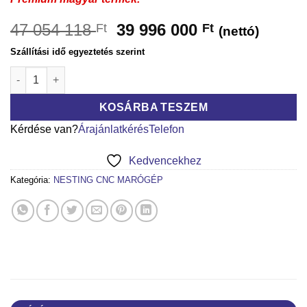
47 054 118
39 996 000
Ft
Ft
(nettó)
Szállítási idő egyeztetés szerint
ETALON NESTING CNC MARÓGÉP 21.60 mennyiség
KOSÁRBA TESZEM
Kérdése van?
Árajánlatkérés
Telefon
Kedvencekhez
Kategória:
NESTING CNC MARÓGÉP