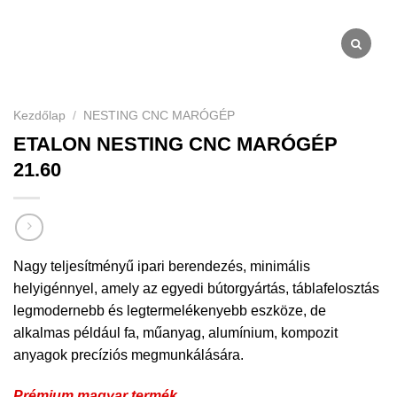
Kezdőlap
/
NESTING CNC MARÓGÉP
ETALON NESTING CNC MARÓGÉP
21.60
Nagy teljesítményű ipari berendezés, minimális
helyigénnyel, amely az egyedi bútorgyártás, táblafelosztás
legmodernebb és legtermelékenyebb eszköze, de
alkalmas például fa, műanyag, alumínium, kompozit
anyagok precíziós megmunkálására.
Prémium magyar termék.