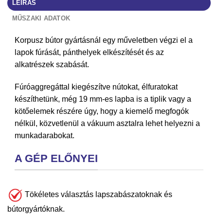
LEÍRÁS
MŰSZAKI ADATOK
Korpusz bútor gyártásnál egy műveletben végzi el a
lapok fúrását, pánthelyek elkészítését és az
alkatrészek szabását.
Fúróaggregáttal kiegészítve nútokat, élfuratokat
készíthetünk, még 19 mm-es lapba is a tiplik vagy a
kötőelemek részére úgy, hogy a kiemelő megfogók
nélkül, közvetlenül a vákuum asztalra lehet helyezni a
munkadarabokat.
A GÉP ELŐNYEI
Tökéletes választás lapszabászatoknak és
bútorgyártóknak.