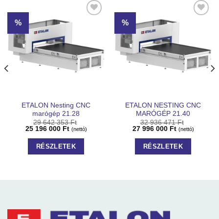
%
%
Kedvencekhez
Kedvencekhez
ETALON Nesting CNC
ETALON NESTING CNC
marógép 21.28
MARÓGÉP 21.40
29 642 353
Ft
32 936 471
Ft
25 196 000
Ft
27 996 000
Ft
(nettó)
(nettó)
RÉSZLETEK
RÉSZLETEK