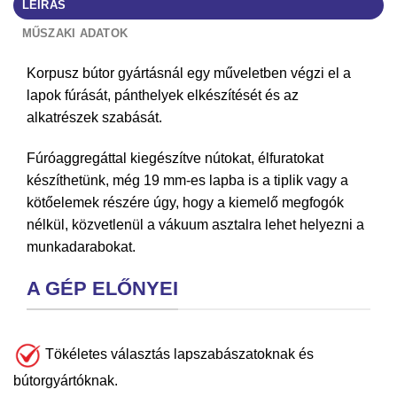
LEÍRÁS
MŰSZAKI ADATOK
Korpusz bútor gyártásnál egy műveletben végzi el a
lapok fúrását, pánthelyek elkészítését és az
alkatrészek szabását.
Fúróaggregáttal kiegészítve nútokat, élfuratokat
készíthetünk, még 19 mm-es lapba is a tiplik vagy a
kötőelemek részére úgy, hogy a kiemelő megfogók
nélkül, közvetlenül a vákuum asztalra lehet helyezni a
munkadarabokat.
A GÉP ELŐNYEI
Tökéletes választás lapszabászatoknak és
bútorgyártóknak.