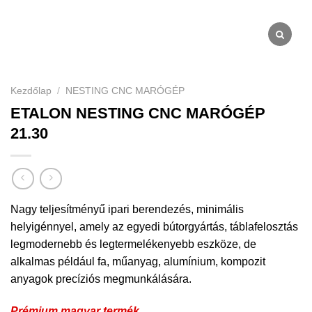
Kezdőlap
/
NESTING CNC MARÓGÉP
ETALON NESTING CNC MARÓGÉP
21.30
Nagy teljesítményű ipari berendezés, minimális
helyigénnyel, amely az egyedi bútorgyártás, táblafelosztás
legmodernebb és legtermelékenyebb eszköze, de
alkalmas például fa, műanyag, alumínium, kompozit
anyagok precíziós megmunkálására.
Prémium magyar termék.