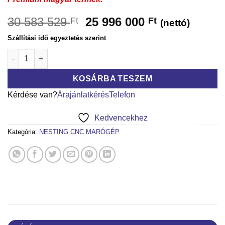
30 583 529
25 996 000
Ft
Ft
(nettó)
Szállítási idő egyeztetés szerint
ETALON NESTING CNC MARÓGÉP 21.30 mennyiség
KOSÁRBA TESZEM
Kérdése van?
Árajánlatkérés
Telefon
Kedvencekhez
Kategória:
NESTING CNC MARÓGÉP